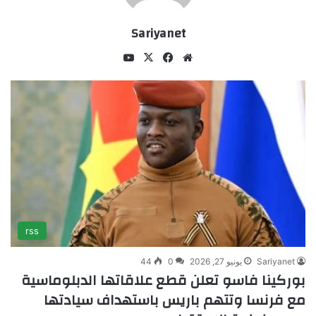
Sariyanet
موقع
X
فيسبوك
يوتيوب
الويب
rss
Sariyanet
يونيو 27, 2026
0
44
بوركينا فاسو تعلن قطع علاقاتها الدبلوماسية
مع فرنسا وتتهم باريس باستهداف سيادتها