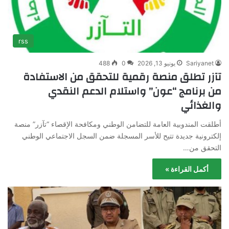
rss
Sariyanet
يونيو 13, 2026
0
488
تآزر تطلق منصة رقمية للتحقق من الاستفادة
من برنامج “عون” واستلام الدعم النقدي
والغذائي
أطلقت المندوبية العامة للتضامن الوطني ومكافحة الإقصاء “تآزر” منصة
إلكترونية جديدة تتيح للأسر المسجلة ضمن السجل الاجتماعي الوطني
التحقق من…
أكمل القراءة »